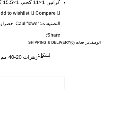
كراتين 1×11 كجم، 1×15.5 كجم
dd to wishlist
Compare
التصنيفات:
Cauliflower
,
خضراوا
Share:
الوصف
مراجعات (0)
SHIPPING & DELIVERY
الشكل:
زهرات 20-40 مم، 30-50 مم، 40-60 مم