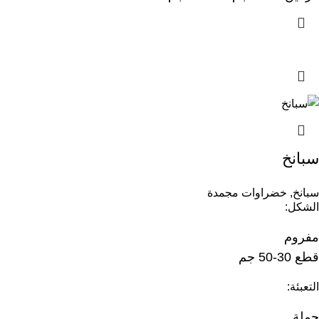
سبانخ
سبانخ
,
خضراوات مجمدة
الشكل:
مفروم
قطع 30-50 جم
التعبئة:
جملة